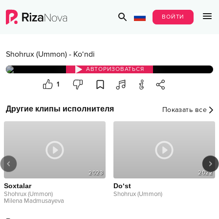
ВОЙТИ
Shohrux (Ummon)
-
Ko‘ndi
АВТОРИЗОВАТЬСЯ
1
Другие клипы исполнителя
Показать все
2023
2022
Soxtalar
Do‘st
Shohrux (Ummon)
Shohrux (Ummon)
Milena Madmusayeva