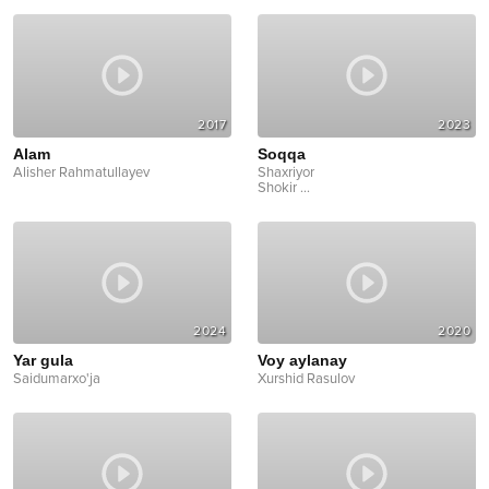
2017
2023
Alam
Soqqa
Alisher Rahmatullayev
Shaxriyor
Shokir
...
2024
2020
Yar gula
Voy aylanay
Saidumarxo'ja
Xurshid Rasulov