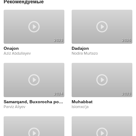
Рекомендуемые
2023
2026
Onajon
Dadajon
Aziz Abdullayev
Nodira Murtazo
2024
2023
Samarqand, Buxorocha popuri
Muhabbat
Parviz Aliyev
Islomxo'ja