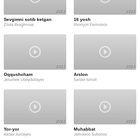
2022
2023
Sevgimni sotib ketgan
16 yosh
Zilola Ibragimova
Ilhomjon Farmonov
2023
2024
Oqqushcham
Arslon
Jasurbek Ubaydullayev
Sardor Ismoil
2023
2022
Yor-yor
Muhabbat
Akbar Jumayev
Jamolxon Sultonov