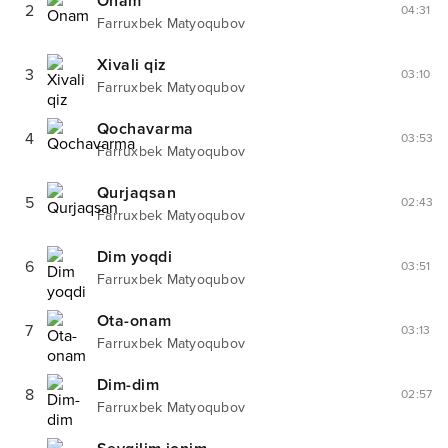
Onam
2
04:31
Farruxbek Matyoqubov
Xivali qiz
3
03:10
Farruxbek Matyoqubov
Qochavarma
4
03:53
Farruxbek Matyoqubov
Qurjaqsan
5
02:43
Farruxbek Matyoqubov
Dim yoqdi
6
03:51
Farruxbek Matyoqubov
Ota-onam
7
03:13
Farruxbek Matyoqubov
Dim-dim
8
02:57
Farruxbek Matyoqubov