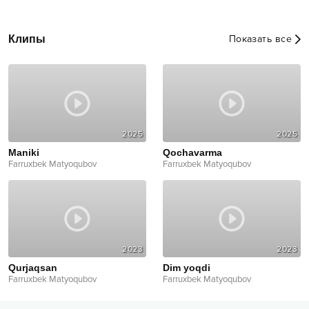
Клипы
Показать все
2025
2025
Maniki
Qochavarma
Farruxbek Matyoqubov
Farruxbek Matyoqubov
2023
2023
Qurjaqsan
Dim yoqdi
Farruxbek Matyoqubov
Farruxbek Matyoqubov