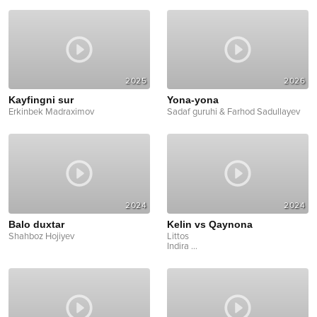
2025
2026
Kayfingni sur
Yona-yona
Erkinbek Madraximov
Sadaf guruhi & Farhod Sadullayev
2024
2024
Balo duxtar
Kelin vs Qaynona
Shahboz Hojiyev
Littos
Indira
...