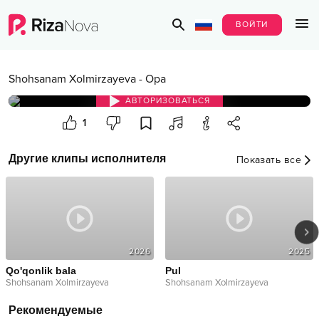
ВОЙТИ
Shohsanam Xolmirzayeva
-
Opa
АВТОРИЗОВАТЬСЯ
1
Другие клипы исполнителя
Показать все
2026
2025
Qo'qonlik bala
Pul
Shohsanam Xolmirzayeva
Shohsanam Xolmirzayeva
Рекомендуемые