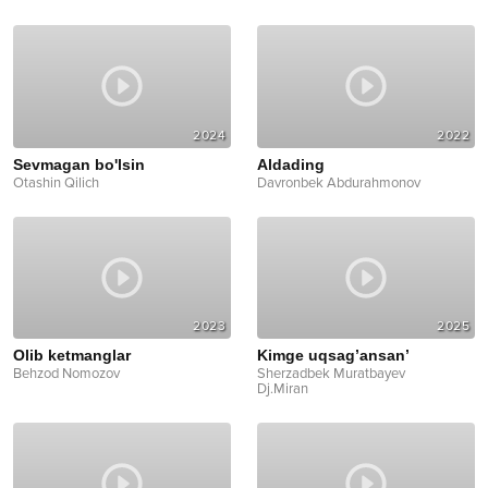
2024
2022
Sevmagan bo'lsin
Aldading
Otashin Qilich
Davronbek Abdurahmonov
2023
2025
Olib ketmanglar
Kimge uqsag’ansan’
Behzod Nomozov
Sherzadbek Muratbayev
Dj.Miran