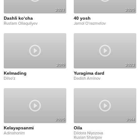
2023
2025
Dashli ko‘cha
40 yosh
Rustam Ollaquliyev
Jamol O'razmetov
2019
2022
Kelmading
Yuragima dard
Dilso'z
Dadish Aminov
2025
2014
Kelayapsanmi
Oila
Adinahonim
Dildora Niyozova
Ruslan Sharipov