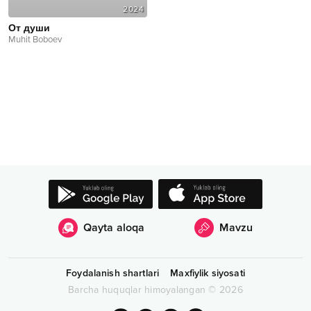
2024
От души
Muhit Boboev
Qayta aloqa
Mavzu
Foydalanish shartlari
Maxfiylik siyosati
Barcha huquqlar himoyalangan
©
2026