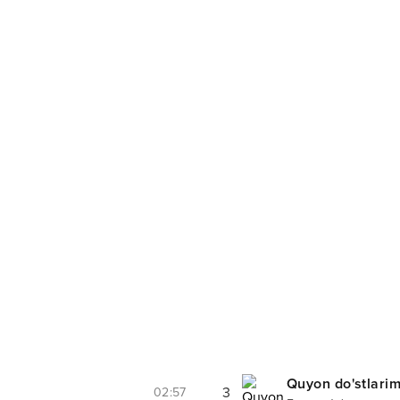
Quyon do'stlari
3
02:57