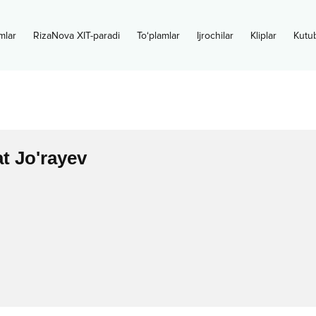
mlar
RizaNova XIT-paradi
To‘plamlar
Ijrochilar
Kliplar
Kutu
t Jo'rayev