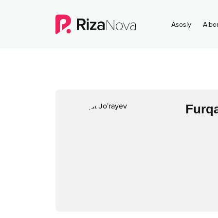
Asosiy
Albo
Furqa