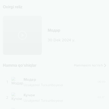
Oxirgi reliz
Модар
30 Dek 2024 y.
Hamma qo‘shiqlar
Hammasini ko‘rish
Модар
1
06:09
Uzukjamol Tursunboyeva
Кучои
2
03:17
Uzukjamol Tursunboyeva