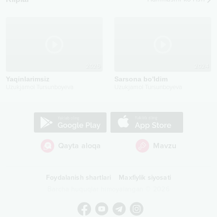
2025
2024
Yaqinlarimsiz
Sarsona bo'ldim
Uzukjamol Tursunboyeva
Uzukjamol Tursunboyeva
Qayta aloqa
Mavzu
Foydalanish shartlari
Maxfiylik siyosati
Barcha huquqlar himoyalangan
©
2026