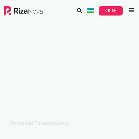
KIRISH
Uzukjamol Tursunboyeva