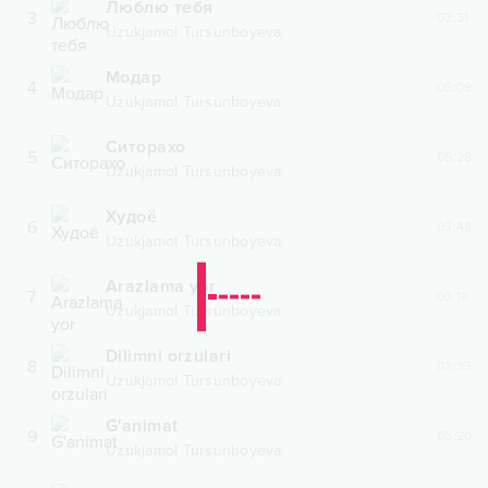
Люблю тебя
3
03:31
Uzukjamol Tursunboyeva
Модар
4
06:09
Uzukjamol Tursunboyeva
Ситорахо
5
05:28
Uzukjamol Tursunboyeva
Худоё
6
03:48
Uzukjamol Tursunboyeva
Arazlama yor
7
03:18
Uzukjamol Tursunboyeva
Dilimni orzulari
8
03:33
Uzukjamol Tursunboyeva
G'animat
9
05:20
Uzukjamol Tursunboyeva