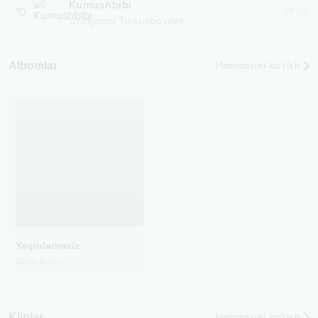
Kumushbibi
10
05:03
Uzukjamol Tursunboyeva
Albomlar
Hammasini ko‘rish
Yaqinlarimsiz
2024
Albom
Kliplar
Hammasini ko‘rish