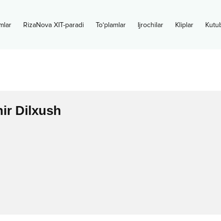
mlar
RizaNova XIT-paradi
To‘plamlar
Ijrochilar
Kliplar
Kutu
ir Dilxush