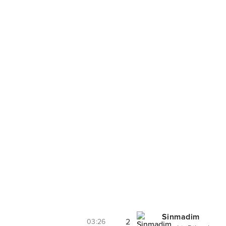
Sinmadim
2
03:26