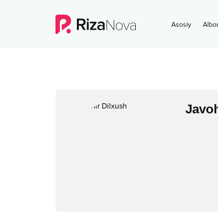
Asosiy
Albo
Javoh