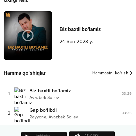
Oxirgi reliz
Biz baxtli bo‘lamiz
24 Sen 2023 y.
Hamma qo‘shiqlar
Hammasini ko‘rish
Biz baxtli bo‘lamiz
1
03:29
Avazbek Soliev
Gap bo‘libdi
2
03:35
,
Rayyona
Avazbek Soliev