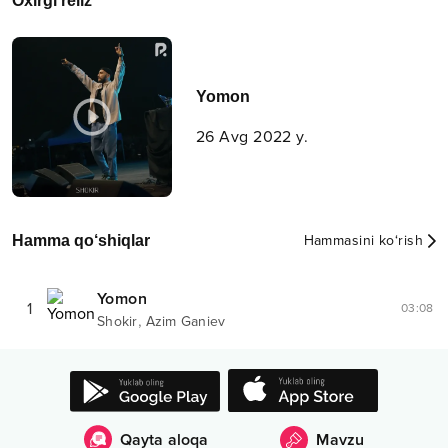
Oxirgi reliz
Yomon
26 Avg 2022 y.
Hamma qo‘shiqlar
Hammasini ko‘rish
Yomon
1
03:08
,
Shokir
Azim Ganiev
Qayta aloqa
Mavzu