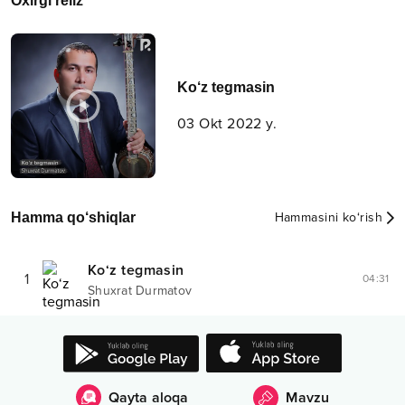
Oxirgi reliz
Ko‘z tegmasin
03 Okt 2022 y.
Hamma qo‘shiqlar
Hammasini ko‘rish
Ko‘z tegmasin
1
04:31
Shuxrat Durmatov
Qayta aloqa
Mavzu