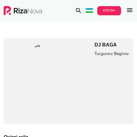
KIRISH
DJ BAGA
Turgunov Bagirov