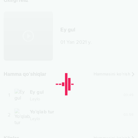
Oxirgi reliz
Ey gul
01 Yan 2021 y.
Hamma qo‘shiqlar
Hammasini ko‘rish
Ey gul
1
03:49
Laylo
Yo'qlab tur
2
03:59
Laylo