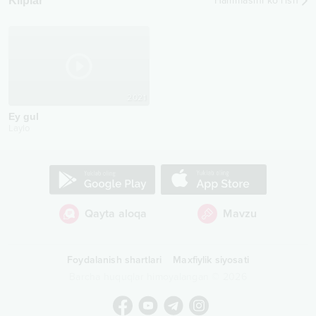
Kliplar
Hammasini ko‘rish
2021
Ey gul
Laylo
Qayta aloqa
Mavzu
Foydalanish shartlari
Maxfiylik siyosati
Barcha huquqlar himoyalangan
©
2026