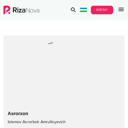
KIRISH
Asrorxon
Istamov Asrorbek Amrulloyevich