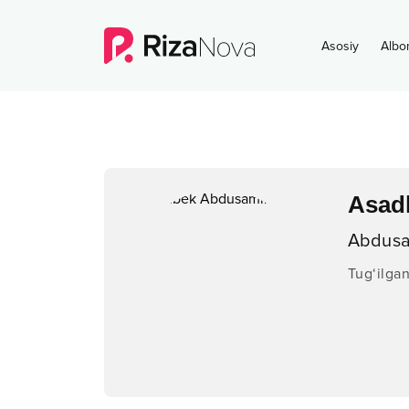
Asosiy
Albo
Asad
Abdusa
Tug‘ilga