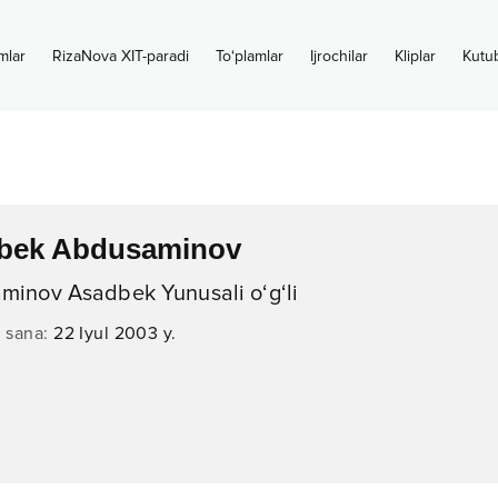
mlar
RizaNova XIT-paradi
To‘plamlar
Ijrochilar
Kliplar
Kutu
bek Abdusaminov
minov Asadbek Yunusali o‘g‘li
n sana
:
22 Iyul 2003 y.