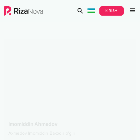
KIRISH
Imomiddin Ahmedov
Axmedov Imomiddin Baxodir o'g'li