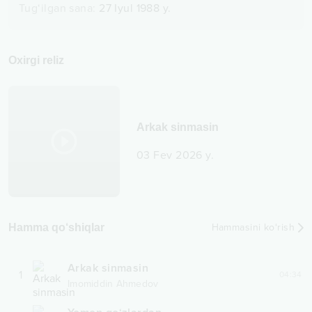
Tug‘ilgan sana
:
27 Iyul 1988 y.
Oxirgi reliz
Arkak sinmasin
03 Fev 2026 y.
Hamma qo‘shiqlar
Hammasini ko‘rish
Arkak sinmasin
1
04:34
Imomiddin Ahmedov