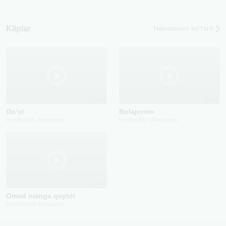
Kliplar
Hammasini ko‘rish
2022
2022
Do‘st
Bolajonim
Imomiddin Ahmedov
Imomiddin Ahmedov
2022
Omad manga qaytdi
Imomiddin Ahmedov