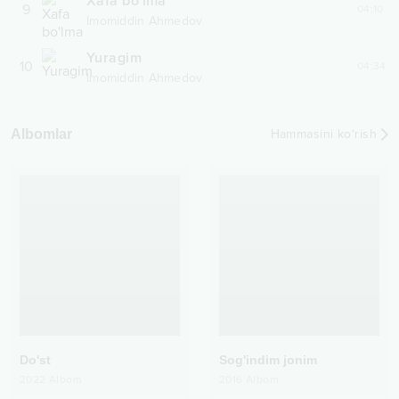
Xafa bo'lma
9
04:10
Imomiddin Ahmedov
Yuragim
10
04:34
Imomiddin Ahmedov
Albomlar
Hammasini ko‘rish
Do'st
Sog'indim jonim
2022
Albom
2016
Albom