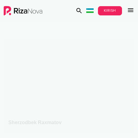
KIRISH
Sherzodbek Raxmatov