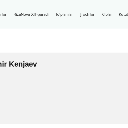
mlar
RizaNova XIT-paradi
To‘plamlar
Ijrochilar
Kliplar
Kutu
ir Kenjaev