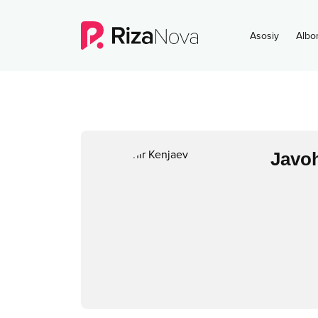
Asosiy
Albo
Javoh