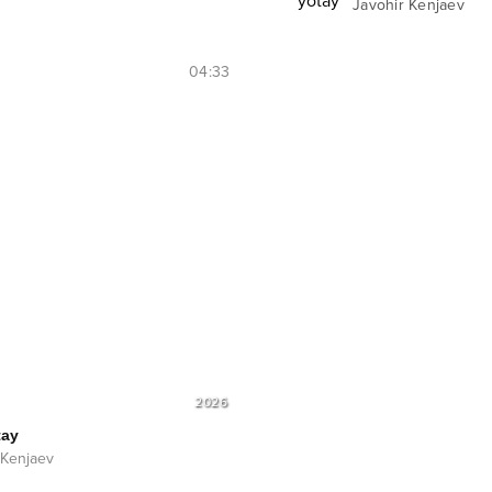
Javohir Kenjaev
04:33
2026
tay
 Kenjaev