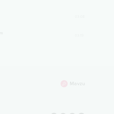
03:08
am
03:19
Mavzu