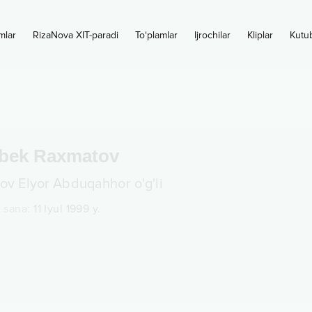
mlar
RizaNova XIT-paradi
To‘plamlar
Ijrochilar
Kliplar
Kutu
rbek Raxmatov
v Elyor Abduqahhor o'g'li
n sana
:
11 Iyul 1999 y.