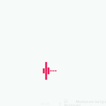
Muhtaram bo'lg'
5
05:36