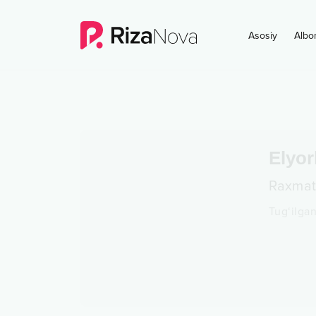
Asosiy
Albo
Elyo
Raxmato
Tug‘ilga