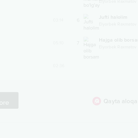
Elyorbek Raxmatov
Jufti halolim
6
03:14
Elyorbek Raxmatov
Hajga olib bors
7
05:10
Elyorbek Raxmatov
02:36
Qayta aloqa