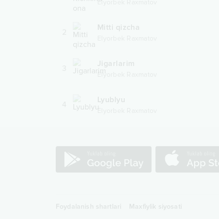
Elyorbek Raxmatov
Mitti qizcha
2
Elyorbek Raxmatov
Jigarlarim
3
Elyorbek Raxmatov
Lyublyu
4
Elyorbek Raxmatov
Foydalanish shartlari
Maxfiylik siyosati