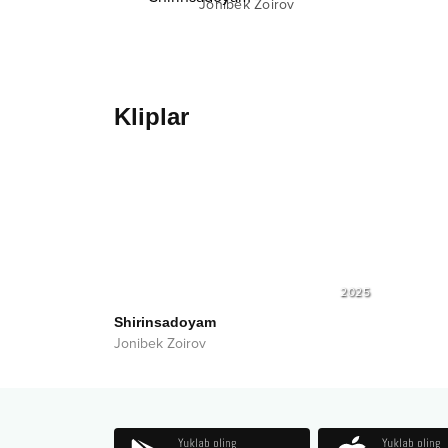
Jonibek Zoirov
Kliplar
2025
Shirinsadoyam
Jonibek Zoirov