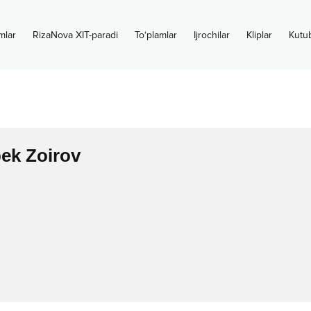
mlar
RizaNova XIT-paradi
To‘plamlar
Ijrochilar
Kliplar
Kutu
ek Zoirov