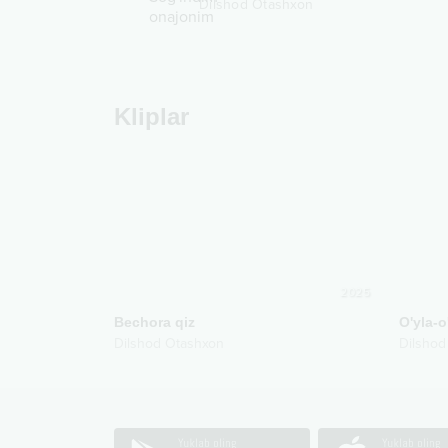
Dilshod Otashxon
Kliplar
2025
Bechora qiz
O'yla-o
Dilshod Otashxon
Dilshod