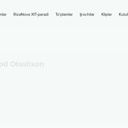
mlar
RizaNova XIT-paradi
To‘plamlar
Ijrochilar
Kliplar
Kutu
hod Otashxon