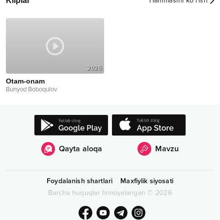
Kliplar
Hammasini ko‘rish
2025
Otam-onam
Bunyod Boboqulov
Qayta aloqa
Mavzu
Foydalanish shartlari
Maxfiylik siyosati
Barcha huquqlar himoyalangan
©
2026