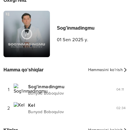
Oxirgi reliz
Sog'inmadingmu
01 Sen 2025 y.
Hamma qo‘shiqlar
Hammasini ko‘rish
Sog'inmadingmu
1
04:11
Bunyod Boboqulov
Kel
2
02:34
Bunyod Boboqulov