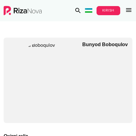
KIRISH
Bunyod Boboqulov