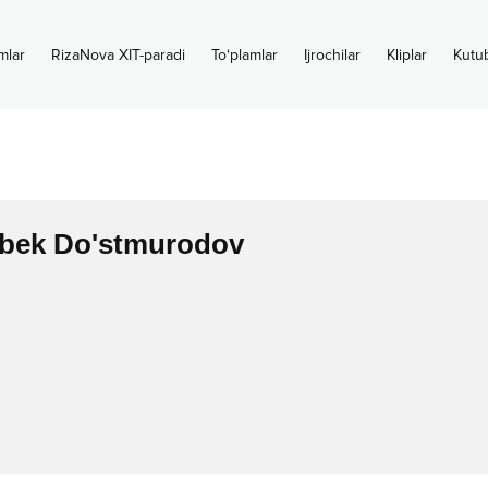
mlar
RizaNova XIT-paradi
To‘plamlar
Ijrochilar
Kliplar
Kutu
bek Do'stmurodov