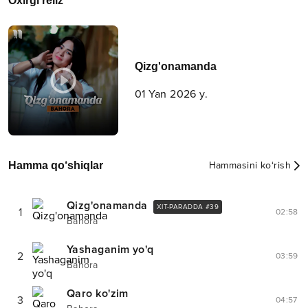
Oxirgi reliz
Qizg'onamanda
01 Yan 2026 y.
Hamma qo‘shiqlar
Hammasini ko‘rish
Qizg'onamanda
XIT-PARADDA #
39
1
02:58
Bahora
Yashaganim yo'q
2
03:59
Bahora
Qaro ko'zim
3
04:57