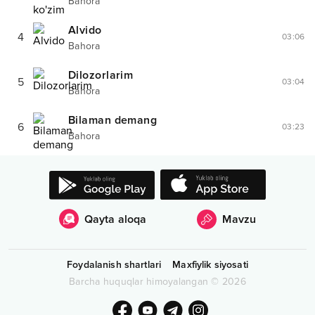
Bahora
Alvido
4
03:06
Bahora
Dilozorlarim
5
03:04
Bahora
Bilaman demang
6
03:23
Bahora
Qayta aloqa
Mavzu
Foydalanish shartlari
Maxfiylik siyosati
Barcha huquqlar himoyalangan
©
2026