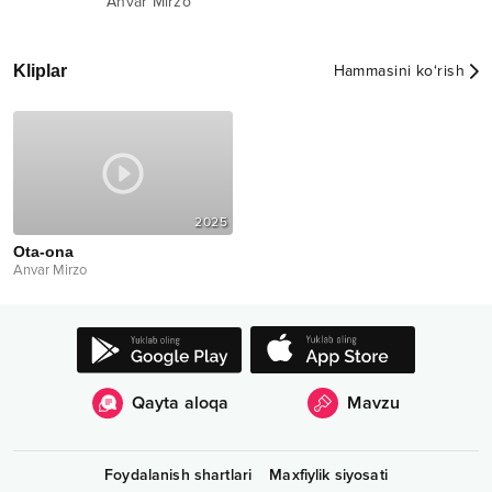
Anvar Mirzo
Kliplar
Hammasini ko‘rish
2025
Ota-ona
Anvar Mirzo
Qayta aloqa
Mavzu
Foydalanish shartlari
Maxfiylik siyosati