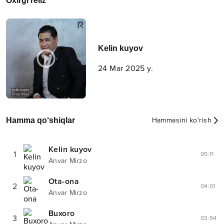
Oxirgi reliz
Kelin kuyov
24 Mar 2025 y.
Hamma qo‘shiqlar
Hammasini ko‘rish
Kelin kuyov
1
05:11
Anvar Mirzo
Ota-ona
2
04:01
Anvar Mirzo
Buxoro
3
03:54