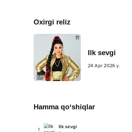
Oxirgi reliz
Ilk sevgi
24 Apr 2026 y.
Hamma qo‘shiqlar
Ilk sevgi
1