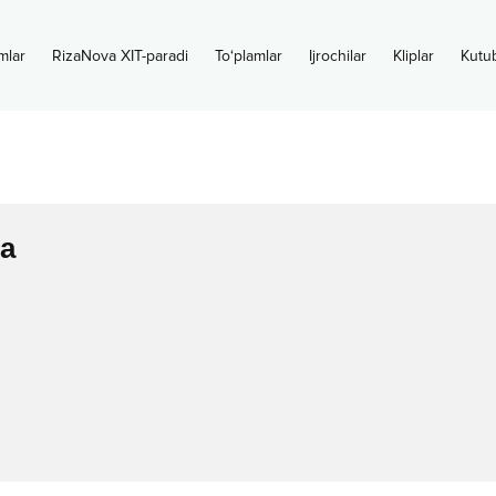
mlar
RizaNova XIT-paradi
To‘plamlar
Ijrochilar
Kliplar
Kutu
a