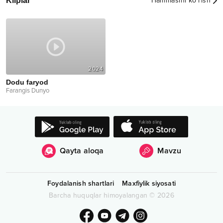
Kliplar
Hammasini ko‘rish
2024
Dodu faryod
Farangis Dunyo
Qayta aloqa
Mavzu
Foydalanish shartlari
Maxfiylik siyosati
Barcha huquqlar himoyalangan
©
2026