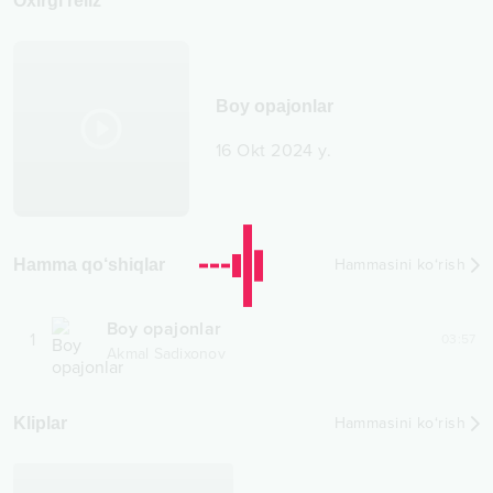
Oxirgi reliz
Boy opajonlar
16 Okt 2024 y.
Hamma qo‘shiqlar
Hammasini ko‘rish
Boy opajonlar
1
03:57
Akmal Sadixonov
Kliplar
Hammasini ko‘rish