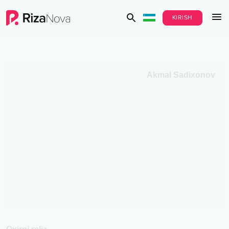
KIRISH
Akmal Sadixonov