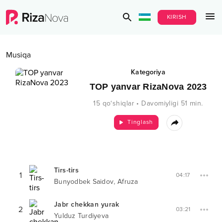
KIRISH
Musiqa
Kategoriya
TOP yanvar RizaNova 2023
15
qo‘shiqlar
•
Davomiyligi
51
min.
Tinglash
Tirs-tirs
1
04:17
,
Bunyodbek Saidov
Afruza
Jabr chekkan yurak
2
03:21
Yulduz Turdiyeva