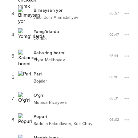
Bilmaysan yor
3
03:57
Jaloliddin Ahmadaliyev
Yomg‘irlarda
4
02:47
Ozoda
Xabaring bormi
5
03:14
Elyor Meliboyev
Pari
6
03:18
Bojalar
O‘g‘ri
7
03:31
Munisa Rizayeva
Popuri
8
03:02
,
Sadulla Fatxullayev
Kuk Choy
Modniylarga