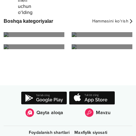
TOP sentyabr RizaNova
ТОП ноябрь RizaNova
Boshqa kategoriyalar
Hammasini ko‘rish
2023
2023
TOP iyun RizaNova 2023
TOP fevral RizaNova 2023
Qayta aloqa
Mavzu
Foydalanish shartlari
Maxfiylik siyosati