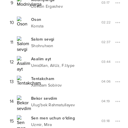
9
03:17
Doston Ergashev
Oson
10
02:22
Konsta
Salom sevgi
11
02:37
Shohruhxon
Asalim ayt
12
03:44
,
,
UmidXan
AliUz
F.I.type
Tentakcham
13
04:06
Xamdam Sobirov
Bekor sevdim
14
04:19
Ulug'bek Rahmatullayev
Sen men uchun o‘lding
15
03:18
,
Uzmir
Mira