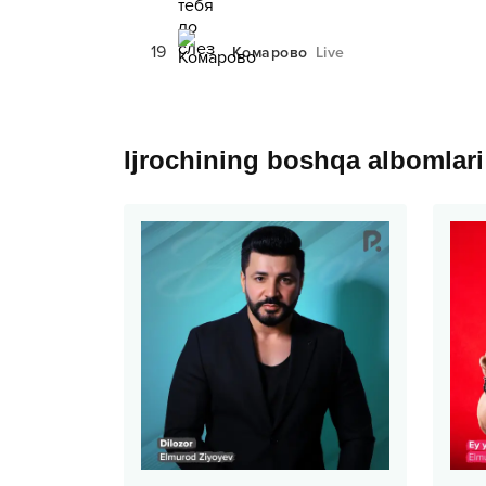
19
Комаровo
Live
Ijrochining boshqa albomlari