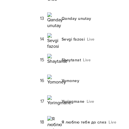
13
Qanday unutay
14
Sevgi fazosi
Live
15
Shaytanat
Live
16
Yomoney
17
Yoringmane
Live
18
Я люблю тебя до слез
Live