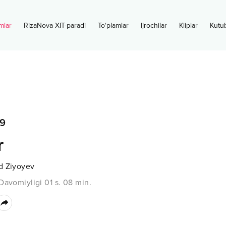
mlar
RizaNova XIT-paradi
To‘plamlar
Ijrochilar
Kliplar
Kutu
9
r
d Ziyoyev
Davomiyligi
01 s.
08
min.