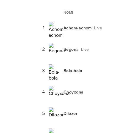
NOMI
1
Achom-achom
Live
2
Begona
Live
3
Bola-bola
4
Choyxona
5
Dilozor