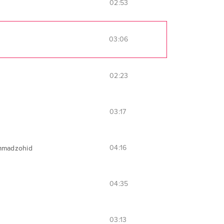
02:53
03:06
02:23
03:17
04:16
mmadzohid
04:35
03:13