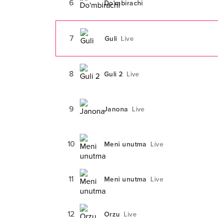
6
Do'mbirachi
7
Guli
Live
8
Guli 2
Live
9
Janona
Live
10
Meni unutma
Live
11
Meni unutma
Live
12
Orzu
Live