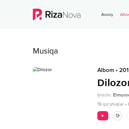
Asosiy
Albo
Musiqa
Albom
•
201
Dilozo
Ijrochi
:
Elmuro
19
qo‘shiqlar
•