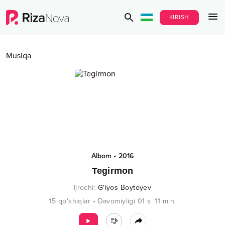
KIRISH
Musiqa
Albom
•
2016
Tegirmon
Ijrochi
:
G'iyos Boytoyev
15
qo‘shiqlar
•
Davomiyligi
01 s.
11
min.