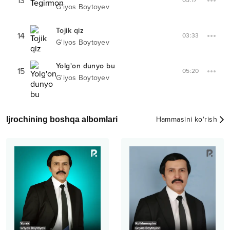
13
05:17
G'iyos Boytoyev
Tojik qiz
14
03:33
G'iyos Boytoyev
Yolg'on dunyo bu
15
05:20
G'iyos Boytoyev
Ijrochining boshqa albomlari
Hammasini ko‘rish