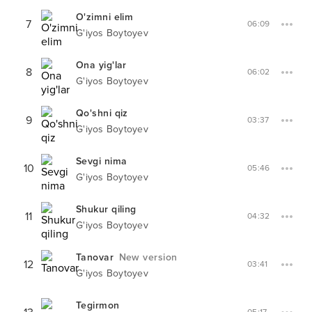
O'zimni elim
7
06:09
G'iyos Boytoyev
Ona yig'lar
8
06:02
G'iyos Boytoyev
Qo'shni qiz
9
03:37
G'iyos Boytoyev
Sevgi nima
10
05:46
G'iyos Boytoyev
Shukur qiling
11
04:32
G'iyos Boytoyev
Tanovar
New version
12
03:41
G'iyos Boytoyev
Tegirmon