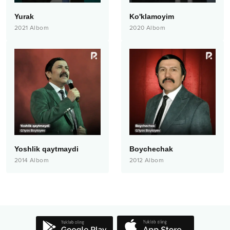
Yurak
Ko'klamoyim
2021
Albom
2020
Albom
Yoshlik qaytmaydi
Boychechak
2014
Albom
2012
Albom