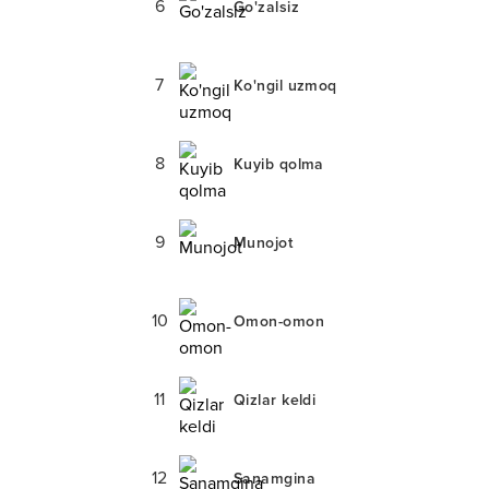
6
Go'zalsiz
7
Ko'ngil uzmoq
8
Kuyib qolma
9
Munojot
10
Omon-omon
11
Qizlar keldi
12
Sanamgina