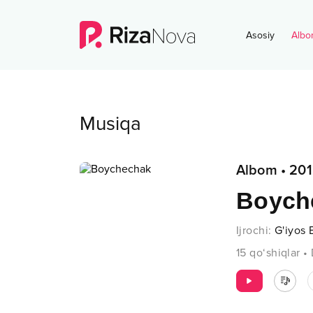
Asosiy
Albo
Musiqa
Albom
•
201
Boych
Ijrochi
:
G'iyos
15
qo‘shiqlar
•