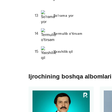
13
So'rama yor
14
Termulib o'tirsam
15
Yaxshilik qil
Ijrochining boshqa albomlari