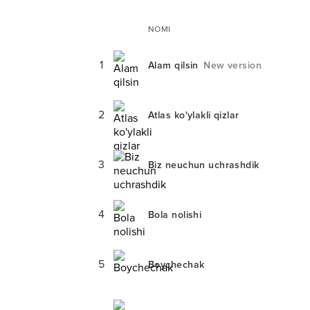
NOMI
1
Alam qilsin
New version
2
Atlas ko'ylakli qizlar
3
Biz neuchun uchrashdik
4
Bola nolishi
5
Boychechak