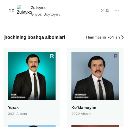
Zulayxo
20
04:12
G'iyos Boytoyev
Ijrochining boshqa albomlari
Hammasini ko‘rish
Yurak
Ko'klamoyim
2021
Albom
2020
Albom