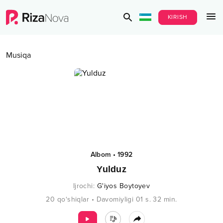
KIRISH
Musiqa
Albom
•
1992
Yulduz
Ijrochi
:
G'iyos Boytoyev
20
qo‘shiqlar
•
Davomiyligi
01 s.
32
min.