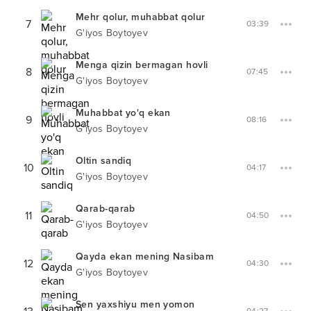
Mehr qolur, muhabbat qolur
7
03:39
G'iyos Boytoyev
Menga qizin bermagan hovli
8
07:45
G'iyos Boytoyev
Muhabbat yo'q ekan
9
08:16
G'iyos Boytoyev
Oltin sandiq
10
04:17
G'iyos Boytoyev
Qarab-qarab
11
04:50
G'iyos Boytoyev
Qayda ekan mening Nasibam
12
04:30
G'iyos Boytoyev
Sen yaxshiyu men yomon