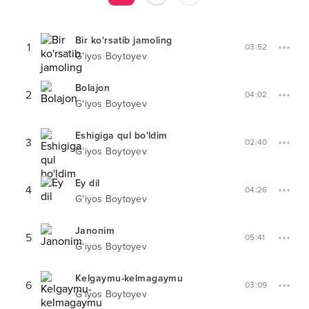
Bir ko'rsatib jamoling
1
03:52
G'iyos Boytoyev
Bolajon
2
04:02
G'iyos Boytoyev
Eshigiga qul bo'ldim
3
02:40
G'iyos Boytoyev
Ey dil
4
04:26
G'iyos Boytoyev
Janonim
5
05:41
G'iyos Boytoyev
Kelgaymu-kelmagaymu
6
03:09
G'iyos Boytoyev