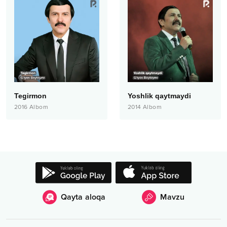
Tegirmon
Yoshlik qaytmaydi
2016
Albom
2014
Albom
Qayta aloqa
Mavzu