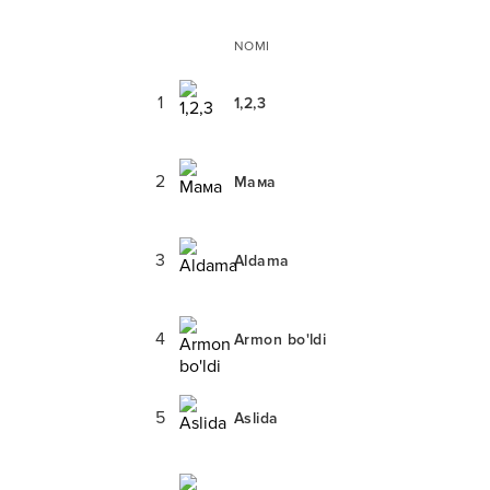
NOMI
1
1,2,3
2
Мама
3
Aldama
4
Armon bo'ldi
5
Aslida