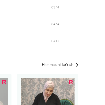
03:14
04:14
04:06
Hammasini ko‘rish