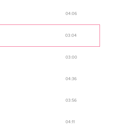
04:06
03:04
03:00
04:36
03:56
04:11