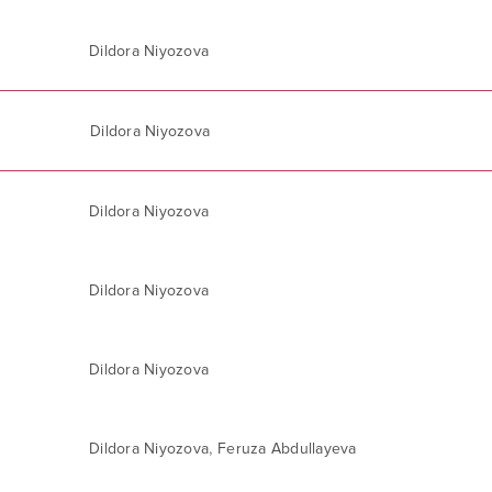
Dildora Niyozova
Dildora Niyozova
Dildora Niyozova
Dildora Niyozova
Dildora Niyozova
,
Dildora Niyozova
Feruza Abdullayeva