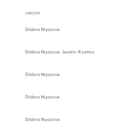
IJROCHI
Dildora Niyozova
,
Dildora Niyozova
Javohir A'zamov
Dildora Niyozova
Dildora Niyozova
Dildora Niyozova