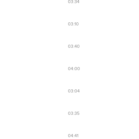
03:34
03:10
03:40
04:00
03:04
03:35
04:41