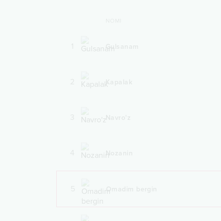
NOMI
1
Gulsanam
2
Kapalak
3
Navro'z
4
Nozanin
5
Omadim bergin