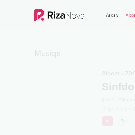
Asosiy
Albo
Musiqa
Albom
•
201
Sinfdo
Ijrochi
:
Asliddi
17
qo‘shiqlar
•