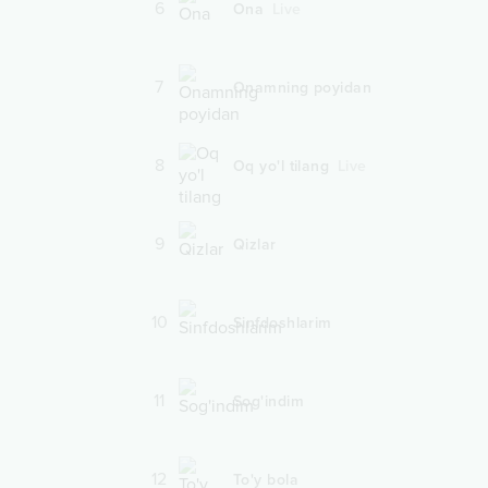
6
Ona
Live
7
Onamning poyidan
8
Oq yo'l tilang
Live
9
Qizlar
10
Sinfdoshlarim
11
Sog'indim
12
To'y bola