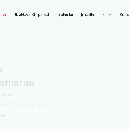
mlar
RizaNova XIT-paradi
To‘plamlar
Ijrochilar
Kliplar
Kutu
9
shlarim
n Isoqov
Davomiyligi
01 s.
09
min.