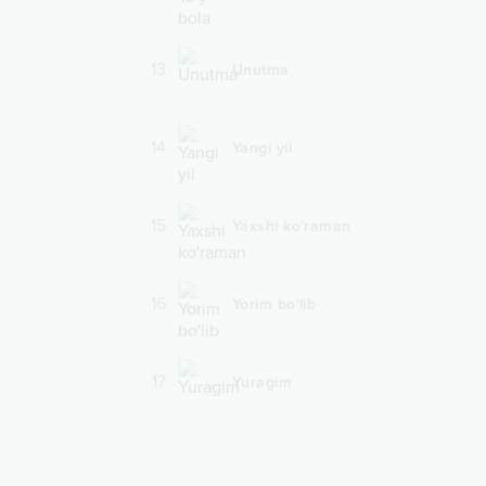
13
Unutma
14
Yangi yil
15
Yaxshi ko'raman
16
Yorim bo'lib
17
Yuragim