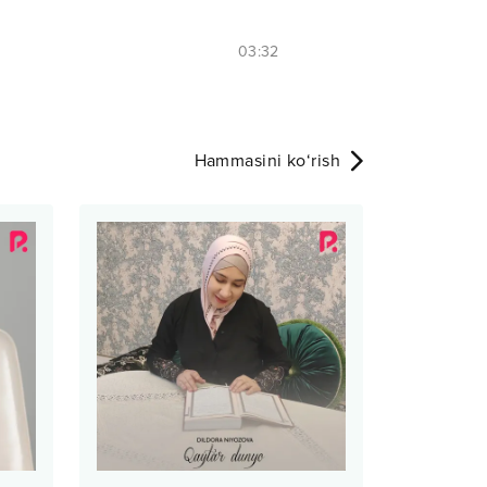
03:32
Hammasini ko‘rish