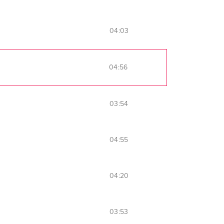
04:03
04:56
03:54
04:55
04:20
03:53