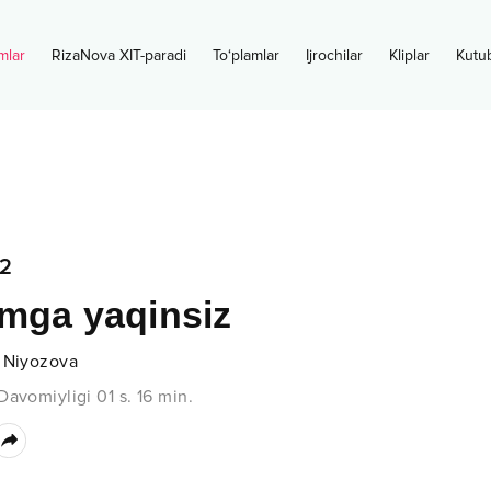
mlar
RizaNova XIT-paradi
To‘plamlar
Ijrochilar
Kliplar
Kutu
2
mga yaqinsiz
a Niyozova
Davomiyligi
01 s.
16
min.