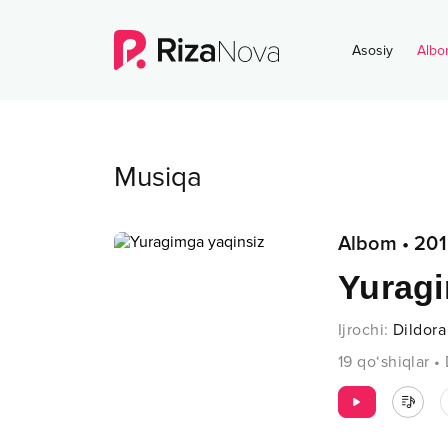
Asosiy
Albo
Musiqa
Albom
•
201
Yuragi
Ijrochi
:
Dildor
19
qo‘shiqlar
•