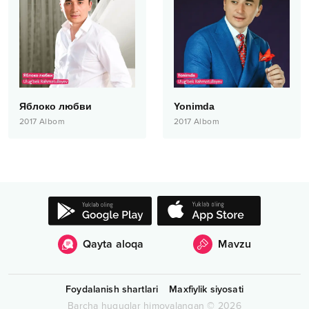
Яблоко любви
Yonimda
2017
Albom
2017
Albom
Qayta aloqa
Mavzu
Foydalanish shartlari
Maxfiylik siyosati
Barcha huquqlar himoyalangan
©
2026