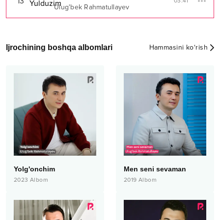
13
03:41
Ulug'bek Rahmatullayev
Ijrochining boshqa albomlari
Hammasini ko‘rish
Yolg'onchim
Men seni sevaman
2023
Albom
2019
Albom