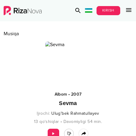
KIRISH
Musiqa
Albom
•
2007
Sevma
Ijrochi
:
Ulug'bek Rahmatullayev
13
qo‘shiqlar
•
Davomiyligi
54
min.