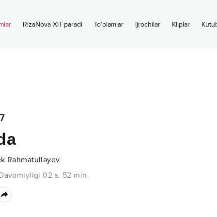
mlar
RizaNova XIT-paradi
To‘plamlar
Ijrochilar
Kliplar
Kutu
7
da
ek Rahmatullayev
Davomiyligi
02 s.
52
min.