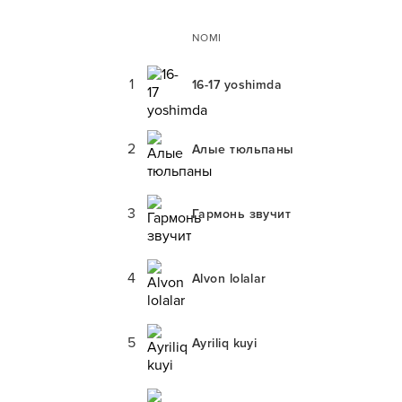
NOMI
1
16-17 yoshimda
2
Алые тюльпаны
3
Гармонь звучит
4
Alvon lolalar
5
Ayriliq kuyi