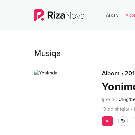
Asosiy
Albo
Musiqa
Albom
•
201
Yonim
Ijrochi
:
Ulug'b
19
qo‘shiqlar
•