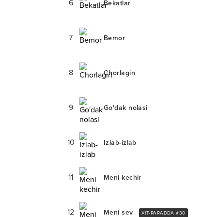
6
Bekatlar
7
Bemor
8
Chorlagin
9
Go'dak nolasi
10
Izlab-izlab
11
Meni kechir
12
Meni sev
XIT-PARADDA #
30