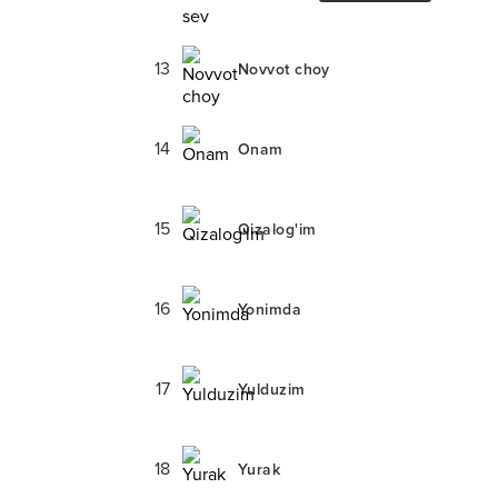
13
Novvot choy
14
Onam
15
Qizalog'im
16
Yonimda
17
Yulduzim
18
Yurak