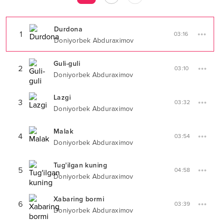
Durdona
1
03:16
Doniyorbek Abduraximov
Guli-guli
2
03:10
Doniyorbek Abduraximov
Lazgi
3
03:32
Doniyorbek Abduraximov
Malak
4
03:54
Doniyorbek Abduraximov
Tug'ilgan kuning
5
04:58
Doniyorbek Abduraximov
Xabaring bormi
6
03:39
Doniyorbek Abduraximov