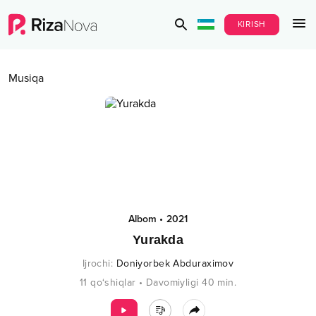
KIRISH
Musiqa
Albom
•
2021
Yurakda
Ijrochi
:
Doniyorbek Abduraximov
11
qo‘shiqlar
•
Davomiyligi
40
min.