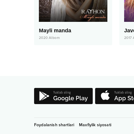
Mayli manda
Jav
2020
Albom
2017
Foydalanish shartlari
Maxfiylik siyosati