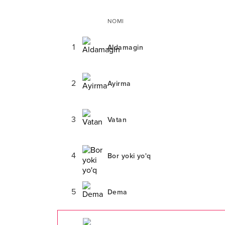
NOMI
1
Aldamagin
2
Ayirma
3
Vatan
4
Bor yoki yo'q
5
Dema