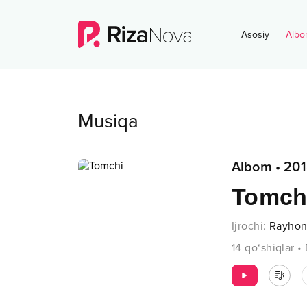
Asosiy
Albo
Musiqa
Albom
•
201
Tomch
Ijrochi
:
Rayho
14
qo‘shiqlar
•