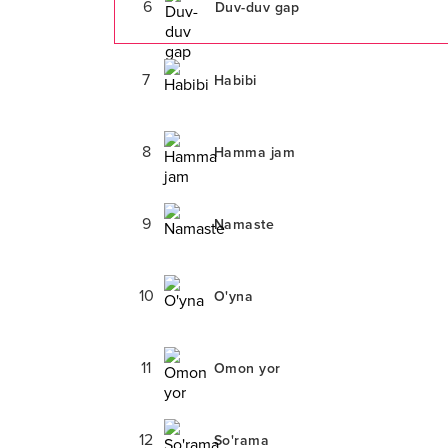
6
Duv-duv gap
7
Habibi
8
Hamma jam
9
Namaste
10
O'yna
11
Omon yor
12
So'rama