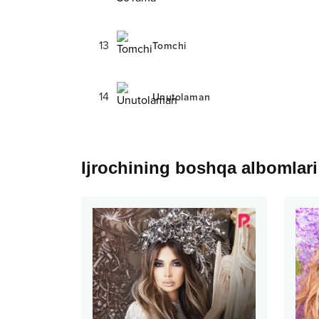
13
Tomchi
14
Unutolaman
Ijrochining boshqa albomlari