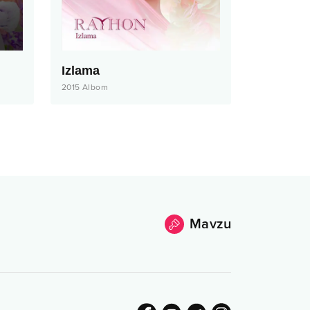
Izlama
2015
Albom
Mavzu