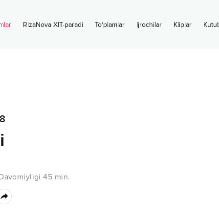
mlar
RizaNova XIT-paradi
To‘plamlar
Ijrochilar
Kliplar
Kutu
8
i
n
Davomiyligi
45
min.