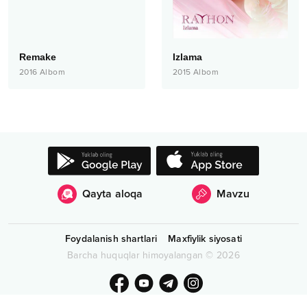
Remake
Izlama
2016
Albom
2015
Albom
Qayta aloqa
Mavzu
Foydalanish shartlari
Maxfiylik siyosati
Barcha huquqlar himoyalangan
©
2026