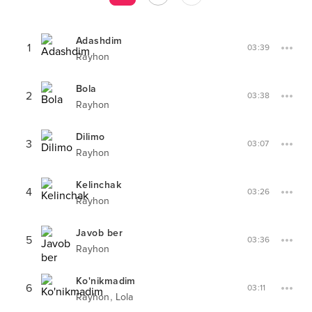
Adashdim
1
03:39
Rayhon
Bola
2
03:38
Rayhon
Dilimo
3
03:07
Rayhon
Kelinchak
4
03:26
Rayhon
Javob ber
5
03:36
Rayhon
Ko'nikmadim
6
03:11
,
Rayhon
Lola