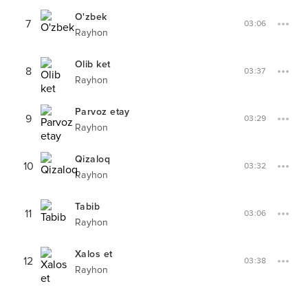
O'zbek
7
03:06
Rayhon
Olib ket
8
03:37
Rayhon
Parvoz etay
9
03:29
Rayhon
Qizaloq
10
03:32
Rayhon
Tabib
11
03:06
Rayhon
Xalos et
12
03:38
Rayhon