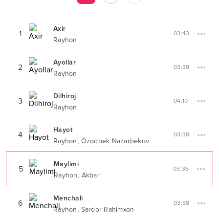
Axir
1
03:43
Rayhon
Ayollar
2
03:38
Rayhon
Dilhiroj
3
04:10
Rayhon
Hayot
4
03:38
,
Rayhon
Ozodbek Nazarbekov
Maylimi
5
03:36
,
Rayhon
Akbar
Menchali
6
03:58
,
Rayhon
Sardor Rahimxon