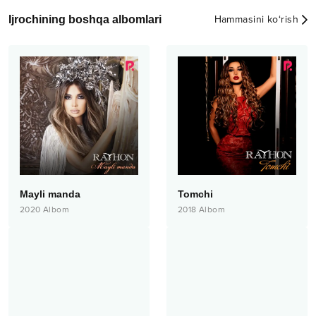
Ijrochining boshqa albomlari
Hammasini ko‘rish
Mayli manda
Tomchi
2020
Albom
2018
Albom