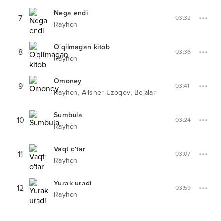
Nega endi
7
03:32
Rayhon
O'qilmagan kitob
8
03:36
Rayhon
Omoney
9
03:41
,
,
Rayhon
Alisher Uzoqov
Bojalar
Sumbula
10
03:24
Rayhon
Vaqt o'tar
11
03:07
Rayhon
Yurak uradi
12
03:59
Rayhon