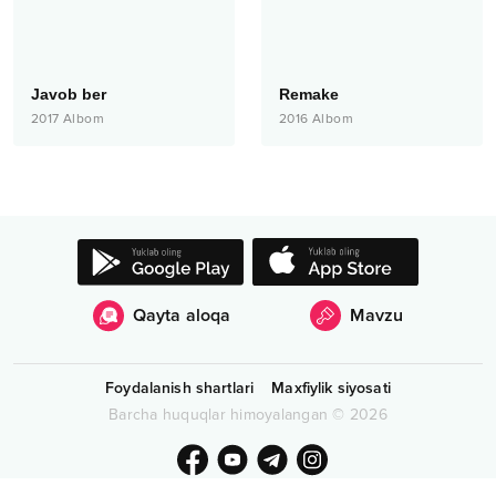
Javob ber
Remake
2017
Albom
2016
Albom
Qayta aloqa
Mavzu
Foydalanish shartlari
Maxfiylik siyosati
Barcha huquqlar himoyalangan
©
2026