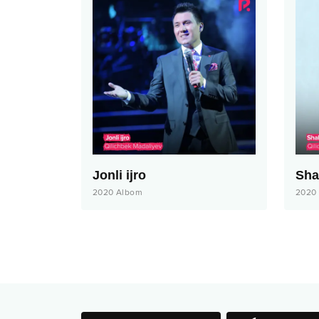
Jonli ijro
Sha
2020
Albom
2020