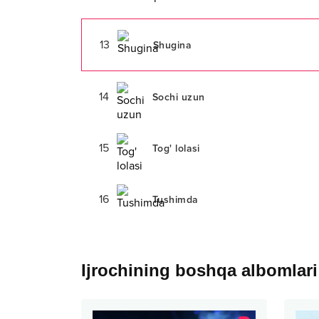
13
Shugina
14
Sochi uzun
15
Tog' lolasi
16
Tushimda
Ijrochining boshqa albomlari