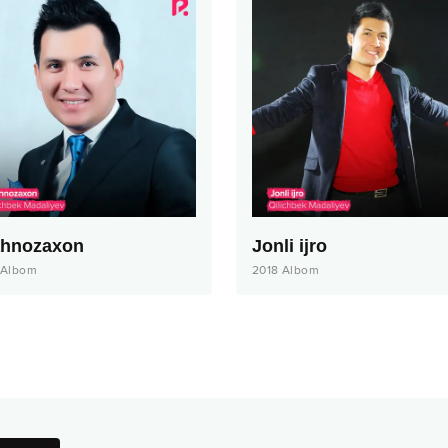
hnozaxon
Jonli ijro
Albom
2018
Albom