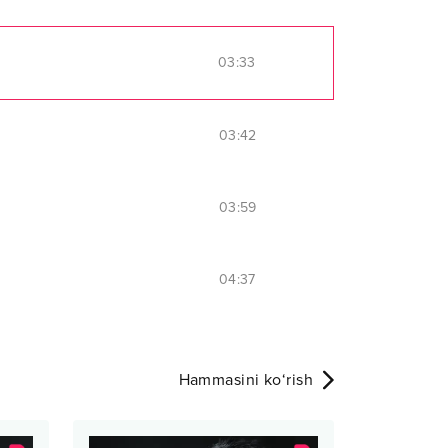
03:33
03:42
03:59
04:37
Hammasini ko‘rish