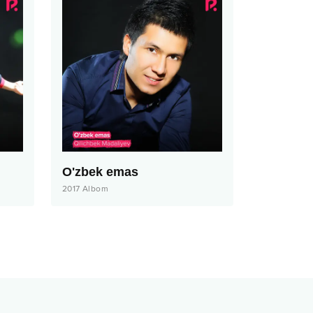
O'zbek emas
2017
Albom