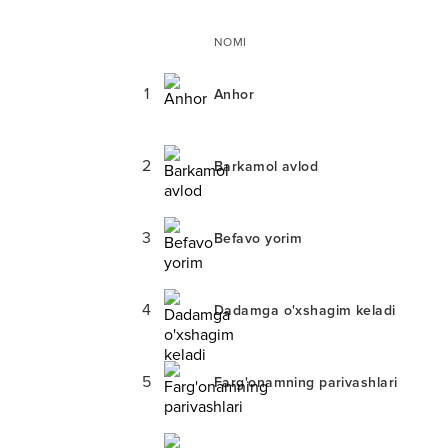
NOMI
1
Anhor
2
Barkamol avlod
3
Befavo yorim
4
Dadamga o'xshagim keladi
5
Farg'onamning parivashlari