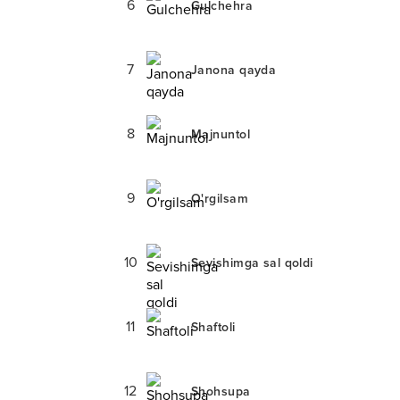
6
Gulchehra
7
Janona qayda
8
Majnuntol
9
O'rgilsam
10
Sevishimga sal qoldi
11
Shaftoli
12
Shohsupa