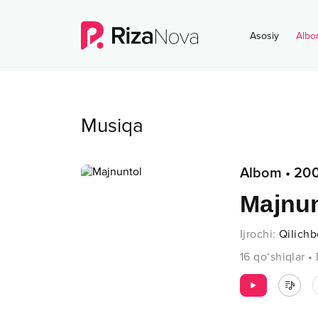
Asosiy
Albo
Musiqa
Albom
•
20
Majnun
Ijrochi
:
Qilich
16
qo‘shiqlar
•