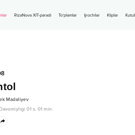
mlar
RizaNova XIT-paradi
To‘plamlar
Ijrochilar
Kliplar
Kutu
08
tol
bek Madaliyev
Davomiyligi
01 s.
01
min.