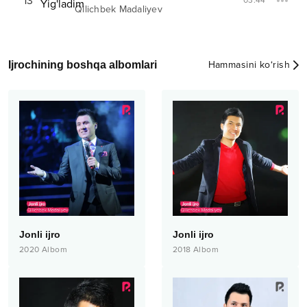
13
03:44
Qilichbek Madaliyev
Ijrochining boshqa albomlari
Hammasini ko‘rish
Jonli ijro
Jonli ijro
2020
Albom
2018
Albom