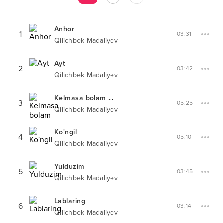
Anhor
1
03:31
Qilichbek Madaliyev
Ayt
2
03:42
Qilichbek Madaliyev
Kelmasa bolam
XIT-PARADDA #
36
3
05:25
Qilichbek Madaliyev
Ko'ngil
4
05:10
Qilichbek Madaliyev
Yulduzim
5
03:45
Qilichbek Madaliyev
Lablaring
6
03:14
Qilichbek Madaliyev