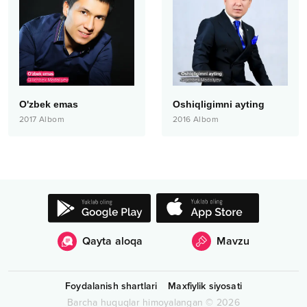
O'zbek emas
Oshiqligimni ayting
2017
Albom
2016
Albom
Qayta aloqa
Mavzu
Foydalanish shartlari
Maxfiylik siyosati
Barcha huquqlar himoyalangan
©
2026