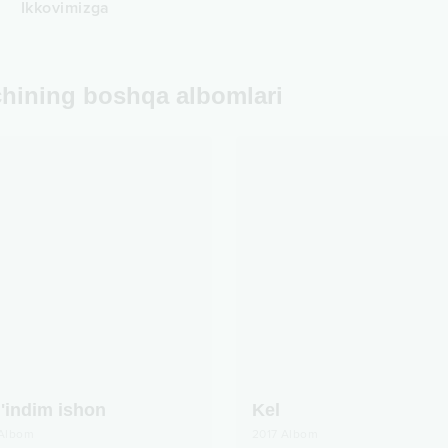
Ikkovimizga
chining boshqa albomlari
'indim ishon
Kel
Albom
2017
Albom