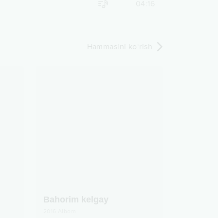
04:16
Hammasini ko‘rish
Bahorim kelgay
2016
Albom