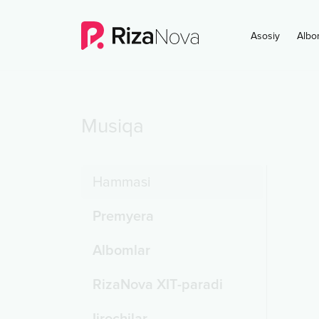
Asosiy
Albo
Musiqa
Hammasi
Premyera
Albomlar
RizaNova XIT-paradi