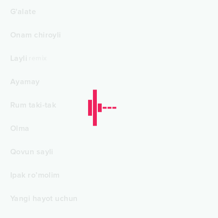
G'alate
Onam chiroyli
Layli
remix
Ayamay
Rum taki-tak
Olma
Qovun sayli
Ipak ro’molim
Yangi hayot uchun