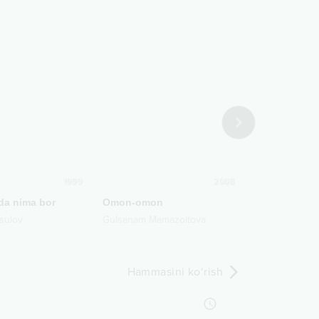
1999
2008
da nima bor
Omon-omon
Allohim
sulov
Gulsanam Mamazoitova
Qilichbek Mad
Hammasini ko‘rish