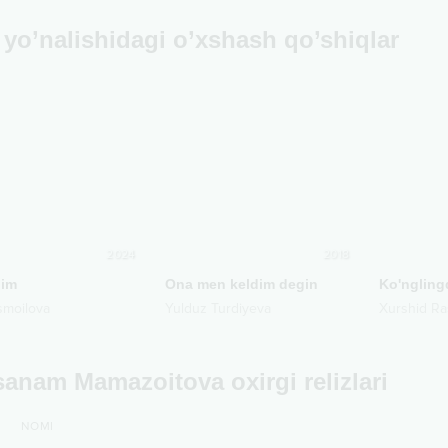
yo’nalishidagi o’xshash qo’shiqlar
2024
2018
nim
Ona men keldim degin
Ko'ngling
Ismoilova
Yulduz Turdiyeva
Xurshid Ra
anam Mamazoitova oxirgi relizlari
NOMI