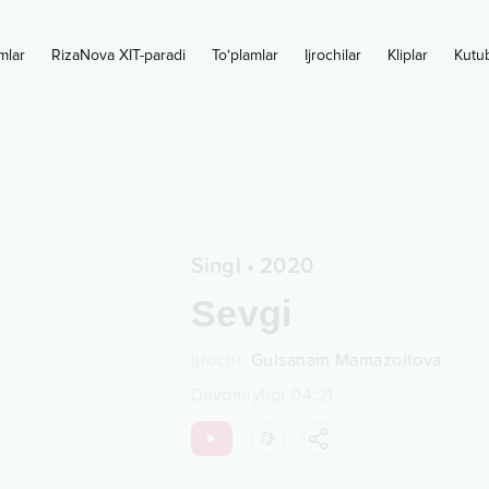
mlar
RizaNova XIT-paradi
To‘plamlar
Ijrochilar
Kliplar
Kutu
Singl
•
2020
Sevgi
Ijrochi
:
Gulsanam Mamazoitova
Davomiyligi
04:21