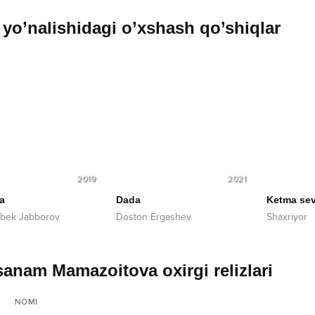
yo’nalishidagi o’xshash qo’shiqlar
2019
2021
a
Dada
Ketma sev
bek Jabborov
Doston Ergashev
Shaxriyor
anam Mamazoitova oxirgi relizlari
NOMI