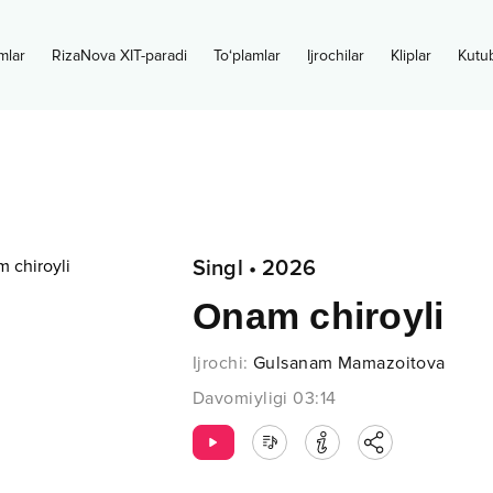
mlar
RizaNova XIT-paradi
To‘plamlar
Ijrochilar
Kliplar
Kutu
Singl
•
2026
Onam chiroyli
Ijrochi
:
Gulsanam Mamazoitova
Davomiyligi
03:14