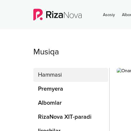
Asosiy
Albo
Musiqa
Hammasi
Premyera
Albomlar
RizaNova XIT-paradi