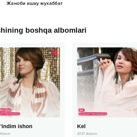
Жаноби ишку мухаббат
chining boshqa albomlari
'indim ishon
Kel
Albom
2017
Albom