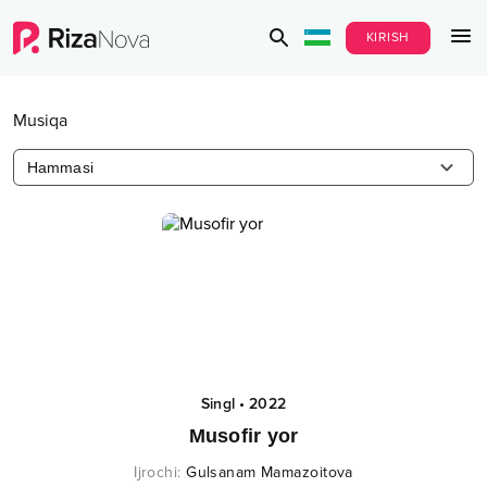
KIRISH
Musiqa
Hammasi
Singl
•
2022
Musofir yor
Ijrochi
:
Gulsanam Mamazoitova