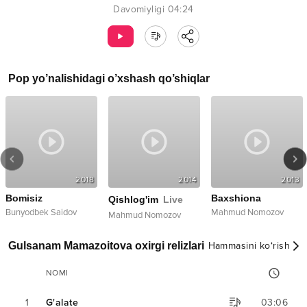
Davomiyligi
04:24
Pop
yo’nalishidagi o’xshash qo’shiqlar
2018
2014
2013
Bomisiz
Baxshiona
Qishlog'im
Live
Bunyodbek Saidov
Mahmud Nomozov
Mahmud Nomozov
Gulsanam Mamazoitova oxirgi relizlari
Hammasini ko‘rish
NOMI
1
G'alate
03:06