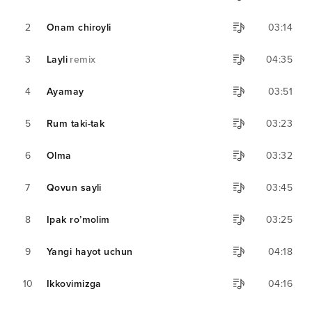
2
Onam chiroyli
03:14
3
Layli
remix
04:35
4
Ayamay
03:51
5
Rum taki-tak
03:23
6
Olma
03:32
7
Qovun sayli
03:45
8
Ipak ro’molim
03:25
9
Yangi hayot uchun
04:18
10
Ikkovimizga
04:16