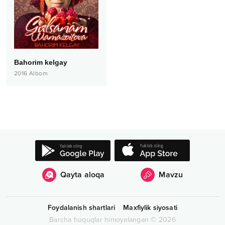
Bahorim kelgay
2016
Albom
Qayta aloqa
Mavzu
Foydalanish shartlari
Maxfiylik siyosati
Barcha huquqlar himoyalangan
©
2026