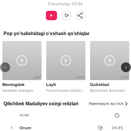
Davomiyligi
03:54
Pop
yo’nalishidagi o’xshash qo’shiqlar
2017
2005
2021
Meningdek
Layli
Gulishlari
F
arhod Saidov (Sarbon guruhi)
Nodirbek Xolboyev
Mavlonbek Ahmedov
Qilichbek Madaliyev oxirgi relizlari
Hammasini ko‘rish
NOMI
1
Onam
04:35