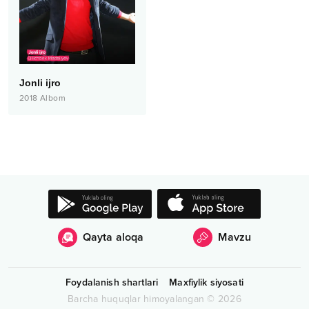
Jonli ijro
2018
Albom
Qayta aloqa
Mavzu
Foydalanish shartlari
Maxfiylik siyosati
Barcha huquqlar himoyalangan
©
2026