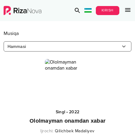
KIRISH
Musiqa
Hammasi
Singl
•
2022
Ololmayman onamdan xabar
Ijrochi
:
Qilichbek Madaliyev