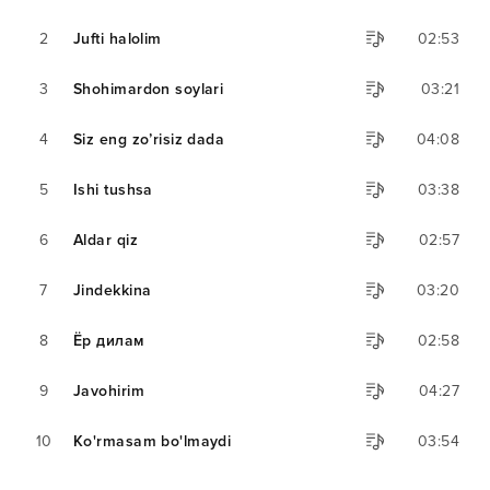
2
Jufti halolim
02:53
3
Shohimardon soylari
03:21
4
Siz eng zo’risiz dada
04:08
5
Ishi tushsa
03:38
6
Aldar qiz
02:57
7
Jindekkina
03:20
8
Ёр дилам
02:58
9
Javohirim
04:27
10
Ko'rmasam bo'lmaydi
03:54