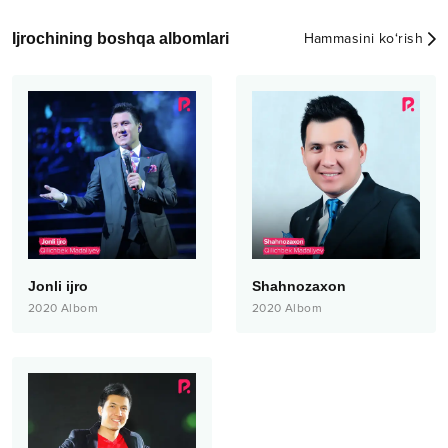
Ijrochining boshqa albomlari
Hammasini ko‘rish
Jonli ijro
Shahnozaxon
2020
Albom
2020
Albom