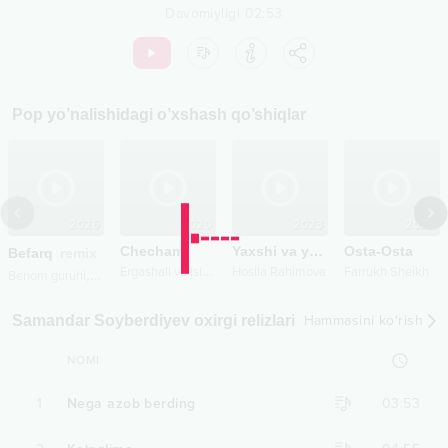
Davomiyligi
02:53
Pop
yo’nalishidagi o’xshash qo’shiqlar
2026
2020
2023
2025
Checham
Yaxshi va yomon xotin
Osta-Osta
Befarq
remix
E
rgashali va Islom Qurbonovlar
Hosila Rahimova
Farrukh Sheikh
,
Benom guruhi
J.R.B
Samandar Soyberdiyev oxirgi relizlari
Hammasini ko‘rish
NOMI
1
Nega azob berding
03:53