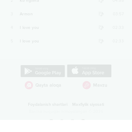
2
Ko‘nglima
04:55
3
Armon
03:57
4
I love you
02:33
5
I love you
02:33
Qayta aloqa
Mavzu
Foydalanish shartlari
Maxfiylik siyosati
Barcha huquqlar himoyalangan
©
2026