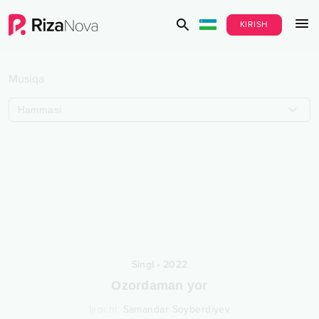
KIRISH
Musiqa
Hammasi
Singl
•
2022
Ozordaman yor
Ijrochi
:
Samandar Soyberdiyev