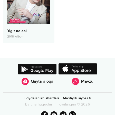
Yigit nolasi
2018
Albom
Qayta aloqa
Mavzu
Foydalanish shartlari
Maxfiylik siyosati
Barcha huquqlar himoyalangan
©
2026