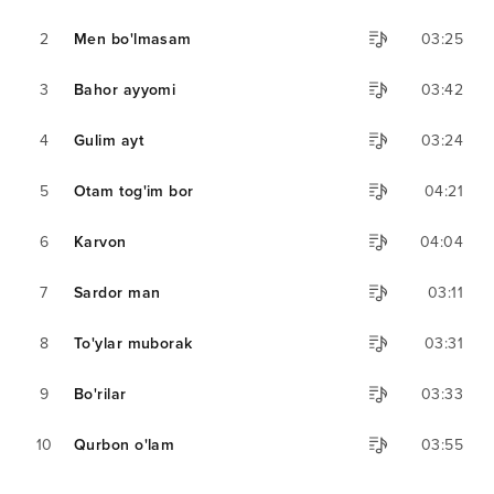
2
Men bo'lmasam
03:25
3
Bahor ayyomi
03:42
4
Gulim ayt
03:24
5
Otam tog'im bor
04:21
6
Karvon
04:04
7
Sardor man
03:11
8
To'ylar muborak
03:31
9
Bo'rilar
03:33
10
Qurbon o'lam
03:55