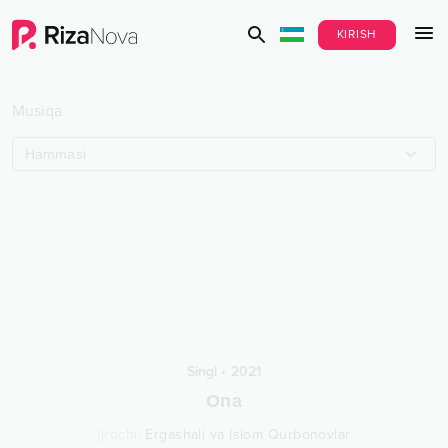
KIRISH
Musiqa
Hammasi
Singl
•
2021
Ona
Ijrochi
:
Ergashali va Islom Qurbonovlar