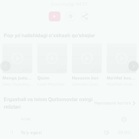
Davomiyligi
04:53
Pop
yo’nalishidagi o’xshash qo’shiqlar
2024
2024
2022
2026
Menga juda qiziq
Qizim
Havasim bor
Ma'rifat bozori
D
aler Fayzullayev
Z
afarbek Qurbonboyev
N
odirbek Qodirqulov
Komil Mirazizov
Ergashali va Islom Qurbonovlar oxirgi
Hammasini ko‘rish
relizlari
NOMI
1
To'y egasi
03:00