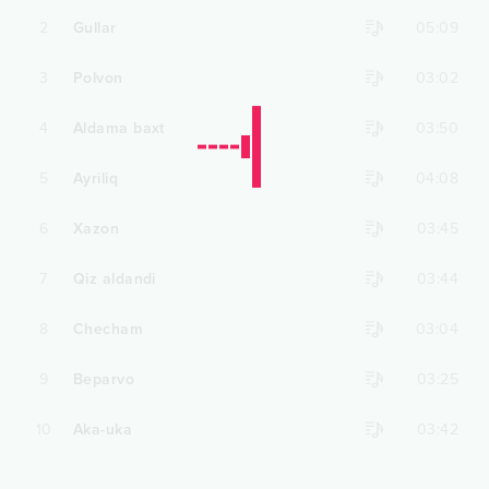
2
Gullar
05:09
3
Polvon
03:02
4
Aldama baxt
03:50
5
Ayriliq
04:08
6
Xazon
03:45
7
Qiz aldandi
03:44
8
Checham
03:04
9
Beparvo
03:25
10
Aka-uka
03:42