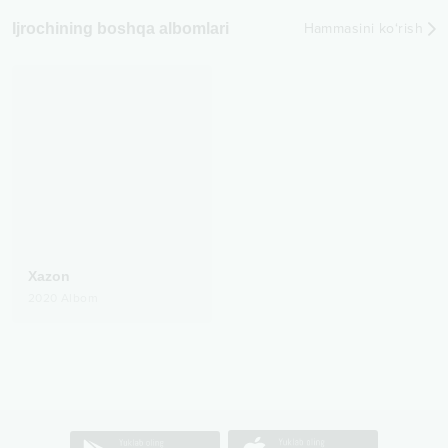
Ijrochining boshqa albomlari
Hammasini ko‘rish
Xazon
2020
Albom